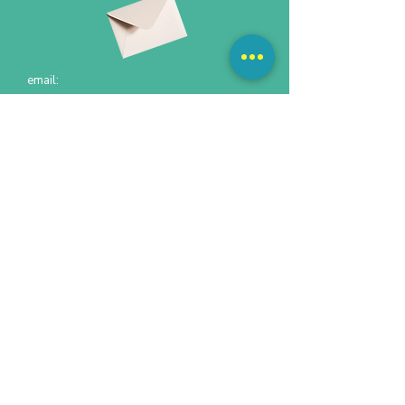
email:
Customer_center@edpalm-school.online
Документы
Лицензия ОАЭ
Разрешение KHDA (ОАЭ)
Государственная аккредитация РФ
The terms and conditions
Ассоциация русских школ за рубежом
Политика конфиденциальности